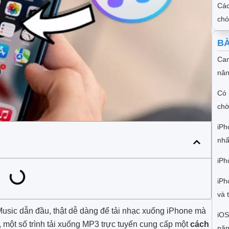
Các
ch
BÀ
Cam
nân
Có 
chờ
iPh
nhấ
iPh
iPh
và 
usic dẫn đầu, thật dễ dàng để tải nhạc xuống iPhone mà
iOS
 một số trình tải xuống MP3 trực tuyến cung cấp một
cách
năn