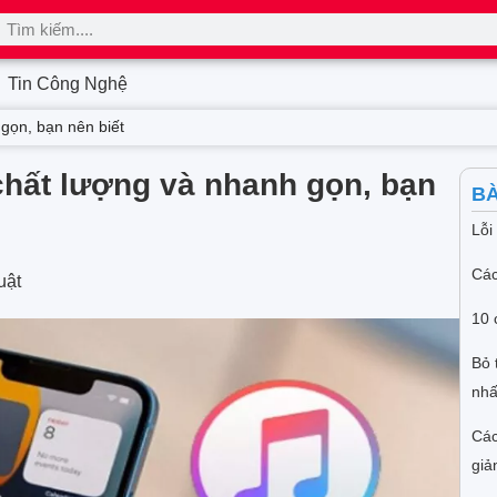
Tin Công Nghệ
gọn, bạn nên biết
chất lượng và nhanh gọn, bạn
BÀ
Lỗi
Các
uật
10 
Bỏ 
nhấ
Các
giả