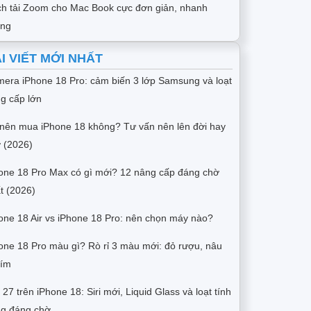
h tải Zoom cho Mac Book cực đơn giản, nhanh
óng
I VIẾT MỚI NHẤT
era iPhone 18 Pro: cảm biến 3 lớp Samsung và loạt
g cấp lớn
nên mua iPhone 18 không? Tư vấn nên lên đời hay
 (2026)
one 18 Pro Max có gì mới? 12 nâng cấp đáng chờ
t (2026)
one 18 Air vs iPhone 18 Pro: nên chọn máy nào?
one 18 Pro màu gì? Rò rỉ 3 màu mới: đỏ rượu, nâu
tím
 27 trên iPhone 18: Siri mới, Liquid Glass và loạt tính
g đáng chờ