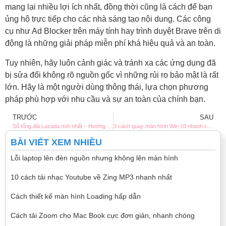
mang lại nhiều lợi ích nhất, đồng thời cũng là cách để bạn
ủng hộ trực tiếp cho các nhà sáng tạo nội dung. Các công
cụ như Ad Blocker trên máy tính hay trình duyệt Brave trên di
động là những giải pháp miễn phí khá hiệu quả và an toàn.
Tuy nhiên, hãy luôn cảnh giác và tránh xa các ứng dụng đã
bị sửa đổi không rõ nguồn gốc vì những rủi ro bảo mật là rất
lớn. Hãy là một người dùng thông thái, lựa chọn phương
pháp phù hợp với nhu cầu và sự an toàn của chính bạn.
TRƯỚC
SAU
Số tổng đài Lazada mới nhất – Hướng dẫn liên hệ hỗ trợ nhanh.
3 cách quay màn hình Win 10 nhanh chóng, không cần phần mềm
BÀI VIẾT XEM NHIỀU
Lỗi laptop lên đèn nguồn nhưng không lên màn hình
10 cách tải nhạc Youtube về Zing MP3 nhanh nhất
Cách thiết kế màn hình Loading hấp dẫn
Cách tải Zoom cho Mac Book cực đơn giản, nhanh chóng