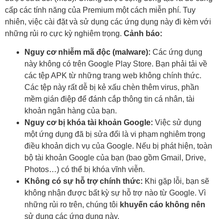
cấp các tính năng của Premium một cách miễn phí. Tuy
nhiên, việc cài đặt và sử dụng các ứng dụng này đi kèm với
những rủi ro cực kỳ nghiêm trọng.
Cảnh báo:
Nguy cơ nhiễm mã độc (malware):
Các ứng dụng
này không có trên Google Play Store. Bạn phải tải về
các tệp APK từ những trang web không chính thức.
Các tệp này rất dễ bị kẻ xấu chèn thêm virus, phần
mềm gián điệp để đánh cắp thông tin cá nhân, tài
khoản ngân hàng của bạn.
Nguy cơ bị khóa tài khoản Google:
Việc sử dụng
một ứng dụng đã bị sửa đổi là vi phạm nghiêm trọng
điều khoản dịch vụ của Google. Nếu bị phát hiện, toàn
bộ tài khoản Google của bạn (bao gồm Gmail, Drive,
Photos…) có thể bị khóa vĩnh viễn.
Không có sự hỗ trợ chính thức:
Khi gặp lỗi, bạn sẽ
không nhận được bất kỳ sự hỗ trợ nào từ Google. Vì
những rủi ro trên, chúng tôi
khuyến cáo không nên
sử dụng các ứng dụng này.