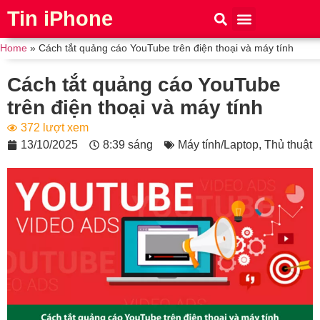
Tin iPhone
iPhone 15
iPhone 16
Thủ thuật
Tin Công Nghệ
Home
»
Cách tắt quảng cáo YouTube trên điện thoại và máy tính
Cách tắt quảng cáo YouTube
trên điện thoại và máy tính
372 lượt xem
13/10/2025
8:39 sáng
Máy tính/Laptop
,
Thủ thuật