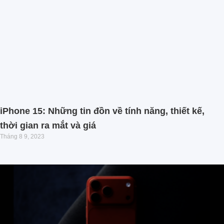
iPhone 15: Những tin đồn về tính năng, thiết kế,
thời gian ra mắt và giá
Tháng 8 9, 2023