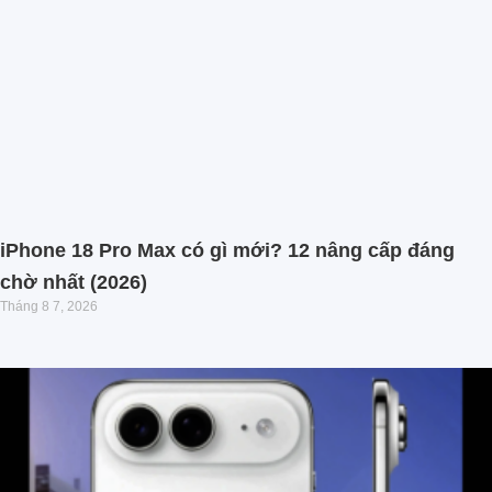
iPhone 18 Pro Max có gì mới? 12 nâng cấp đáng
chờ nhất (2026)
Tháng 8 7, 2026