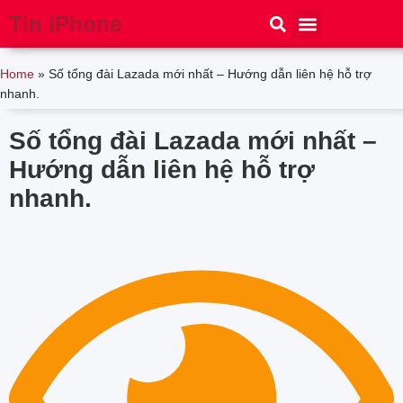
Tin iPhone
iPhone 15
iPhone 16
Thủ thuật
Tin Công Nghệ
Home
»
Số tổng đài Lazada mới nhất – Hướng dẫn liên hệ hỗ trợ
nhanh.
Số tổng đài Lazada mới nhất –
Hướng dẫn liên hệ hỗ trợ
nhanh.