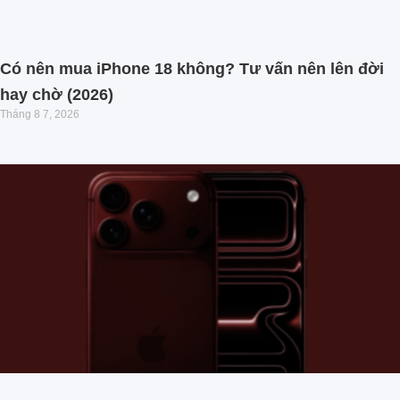
Có nên mua iPhone 18 không? Tư vấn nên lên đời
hay chờ (2026)
Tháng 8 7, 2026