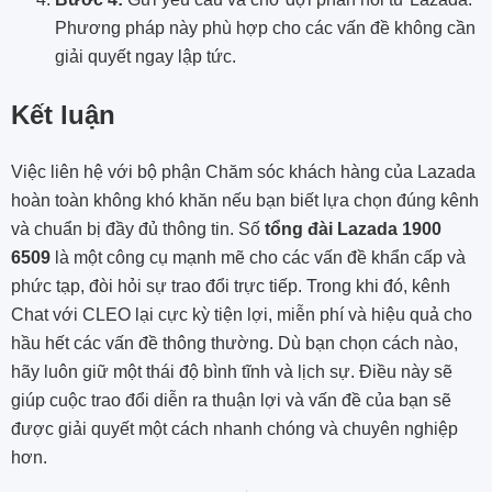
Phương pháp này phù hợp cho các vấn đề không cần
giải quyết ngay lập tức.
Kết luận
Việc liên hệ với bộ phận Chăm sóc khách hàng của Lazada
hoàn toàn không khó khăn nếu bạn biết lựa chọn đúng kênh
và chuẩn bị đầy đủ thông tin. Số
tổng đài Lazada
1900
6509
là một công cụ mạnh mẽ cho các vấn đề khẩn cấp và
phức tạp, đòi hỏi sự trao đổi trực tiếp. Trong khi đó, kênh
Chat với CLEO lại cực kỳ tiện lợi, miễn phí và hiệu quả cho
hầu hết các vấn đề thông thường. Dù bạn chọn cách nào,
hãy luôn giữ một thái độ bình tĩnh và lịch sự. Điều này sẽ
giúp cuộc trao đổi diễn ra thuận lợi và vấn đề của bạn sẽ
được giải quyết một cách nhanh chóng và chuyên nghiệp
hơn.