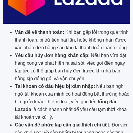
Vấn đề về thanh toán:
Khi bạn gặp lỗi trong quá trình
thanh toán, bị trừ tiền hai lần, hoặc không nhận được
xác nhận đơn hàng sau khi đã thanh toán thành công.
Yêu cầu hủy đơn hàng khẩn cấp:
Nếu bạn vừa đặt
hàng xong và phát hiện ra sai sót, việc gọi điện ngay
lập tức có thể giúp bạn hủy đơn trước khi nhà bán
hàng kịp đóng gói và vận chuyển.
Tài khoản có dấu hiệu bị xâm nhập:
Nếu bạn nghi
ngờ tài khoản của mình có hoạt động bất thường hoặc
bị người khác chiếm đoạt, việc gọi đến
tổng đài
Lazada
là cách nhanh nhất để yêu cầu tạm thời khóa
tài khoản và xử lý.
Các vấn đề phức tạp cần giải thích chi tiết:
Đối với
các khiếu nại về sản phẩm bị lỗi nặng hoặc các tình