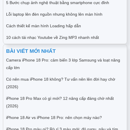
5 Bước chụp ảnh nghệ thuật bằng smartphone cực đỉnh
Lỗi laptop lên đèn nguồn nhưng không lên màn hình
Cách thiết kế màn hình Loading hấp dẫn
10 cách tải nhạc Youtube về Zing MP3 nhanh nhất
BÀI VIẾT MỚI NHẤT
Camera iPhone 18 Pro: cảm biến 3 lớp Samsung và loạt nâng
cấp lớn
Có nên mua iPhone 18 không? Tư vấn nên lên đời hay chờ
(2026)
iPhone 18 Pro Max có gì mới? 12 nâng cấp đáng chờ nhất
(2026)
iPhone 18 Air vs iPhone 18 Pro: nên chọn máy nào?
iPhone 18 Pro màu gì? Rò rỉ 3 màu mới: đỏ rượu, nâu và tím