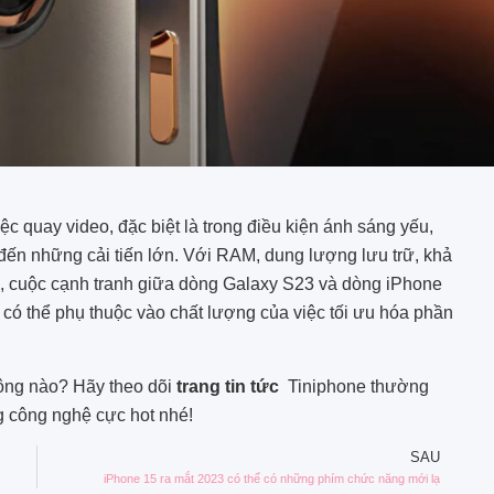
ệc quay video, đặc biệt là trong điều kiện ánh sáng yếu,
ến những cải tiến lớn. Với RAM, dung lượng lưu trữ, khả
, cuộc cạnh tranh giữa dòng Galaxy S23 và dòng iPhone
cả có thể phụ thuộc vào chất lượng của việc tối ưu hóa phần
hông nào? Hãy theo dõi
trang tin tức
Tiniphone thường
 công nghệ cực hot nhé!
SAU
iPhone 15 ra mắt 2023 có thể có những phím chức năng mới lạ