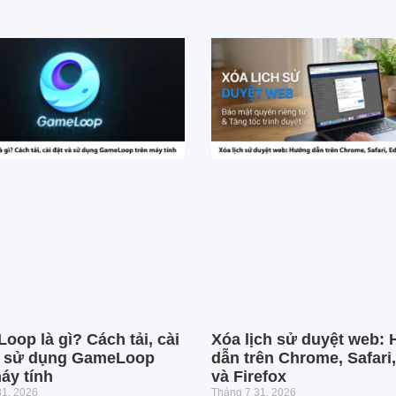
op là gì? Cách tải, cài
Xóa lịch sử duyệt web:
à sử dụng GameLoop
dẫn trên Chrome, Safari
áy tính
và Firefox
31, 2026
Tháng 7 31, 2026