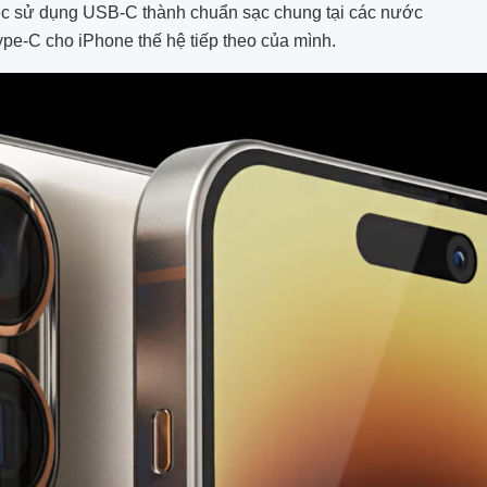
việc sử dụng USB-C thành chuẩn sạc chung tại các nước
pe-C cho iPhone thế hệ tiếp theo của mình.