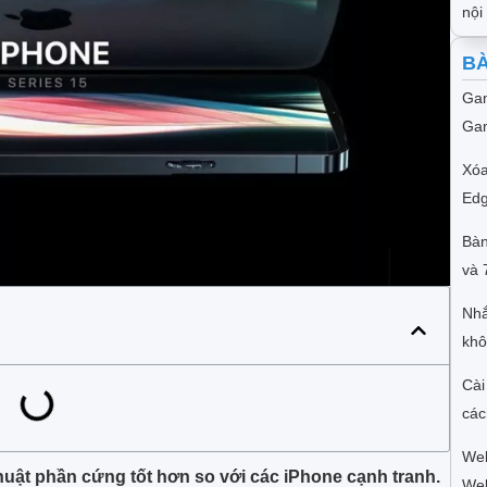
nội
BÀ
Gam
Gam
Xóa
Edg
Bàn
và 
Nhắ
khô
Cài
các
Web
uật phần cứng tốt hơn so với các iPhone cạnh tranh.
We