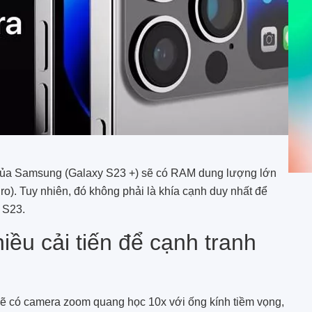
p của Samsung (Galaxy S23 +) sẽ có RAM dung lượng lớn
o). Tuy nhiên, đó không phải là khía cạnh duy nhất để
 S23.
ều cải tiến để cạnh tranh
sẽ có camera zoom quang học 10x với ống kính tiềm vọng,