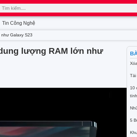
Tin Công Nghệ
n như Galaxy S23
 dung lượng RAM lớn như
BÀ
Xóa
Tải
10 
tín
Nhữ
5 B
Khu