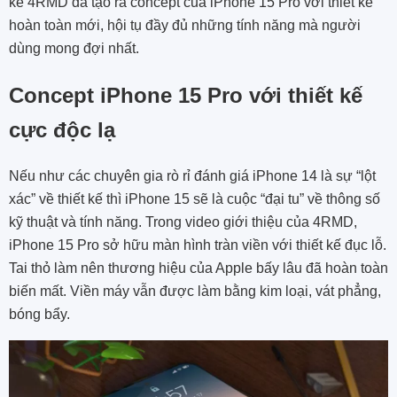
kế 4RMD đã tạo ra concept của iPhone 15 Pro với thiết kế
hoàn toàn mới, hội tụ đầy đủ những tính năng mà người
dùng mong đợi nhất.
Concept iPhone 15 Pro với thiết kế
cực độc lạ
Nếu như các chuyên gia rò rỉ đánh giá iPhone 14 là sự “lột
xác” về thiết kế thì iPhone 15 sẽ là cuộc “đại tu” về thông số
kỹ thuật và tính năng. Trong video giới thiệu của 4RMD,
iPhone 15 Pro sở hữu màn hình tràn viền với thiết kế đục lỗ.
Tai thỏ làm nên thương hiệu của Apple bấy lâu đã hoàn toàn
biến mất. Viền máy vẫn được làm bằng kim loại, vát phẳng,
bóng bẩy.