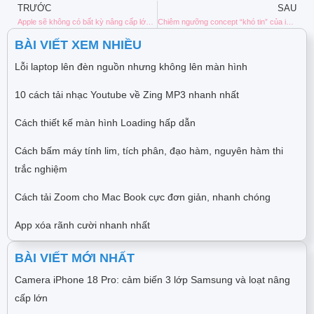
TRƯỚC
SAU
Apple sẽ không có bất kỳ nâng cấp lớn nào về camera iPhone cho đến iPhone 15
Chiêm ngưỡng concept “khó tin” của iPhone 15, iFans chấm mấy điểm?
BÀI VIẾT XEM NHIỀU
Lỗi laptop lên đèn nguồn nhưng không lên màn hình
10 cách tải nhạc Youtube về Zing MP3 nhanh nhất
Cách thiết kế màn hình Loading hấp dẫn
Cách bấm máy tính lim, tích phân, đạo hàm, nguyên hàm thi
trắc nghiệm
Cách tải Zoom cho Mac Book cực đơn giản, nhanh chóng
App xóa rãnh cười nhanh nhất
BÀI VIẾT MỚI NHẤT
Camera iPhone 18 Pro: cảm biến 3 lớp Samsung và loạt nâng
cấp lớn