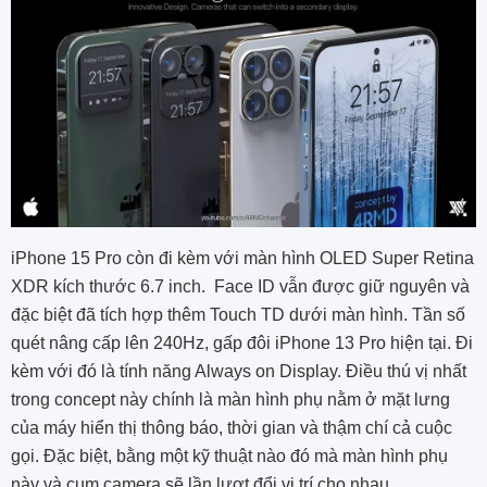
iPhone 15 Pro còn đi kèm với màn hình OLED Super Retina
XDR kích thước 6.7 inch. Face ID vẫn được giữ nguyên và
đặc biệt đã tích hợp thêm Touch TD dưới màn hình. Tần số
quét nâng cấp lên 240Hz, gấp đôi iPhone 13 Pro hiện tại. Đi
kèm với đó là tính năng Always on Display. Điều thú vị nhất
trong concept này chính là màn hình phụ nằm ở mặt lưng
của máy hiển thị thông báo, thời gian và thậm chí cả cuộc
gọi. Đặc biệt, bằng một kỹ thuật nào đó mà màn hình phụ
này và cụm camera sẽ lần lượt đổi vị trí cho nhau.