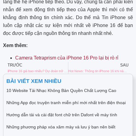
làng thế hệ iPhone tiếp theo. Dù vậy, chúng ta cần phải kiên
nhẫn để xem động tĩnh tiếp theo của Apple thì mới có thể
khẳng định thông tin chính xác. Do thế mà Tin iPhone sẽ
luôn cập nhật các sự kiện mới nhất về iPhone 16 để bạn
đọc được tiếp cận nguồn thông tin nhanh nhất nhé.
Xem thêm:
Camera Tetraprism của iPhone 16 Pro lại bị rò rỉ
TRƯỚC
SAU
iPhone 16 giá bao nhiêu? Dự đoán trở thành điện thoại “Bestseller” năm 2024
Hot News: Thông tin iPhone 16 khi nào ra mắt?
BÀI VIẾT XEM NHIỀU
10 Website Tải Nhạc Không Bản Quyền Chất Lượng Cao
Những App đọc truyện tranh miễn phí mới nhất trên điện thoại
Hướng dẫn tải và cài đặt font chữ trên Dafont về máy tính
Những phương pháp xóa xăm mày và lưu ý bạn nên biết