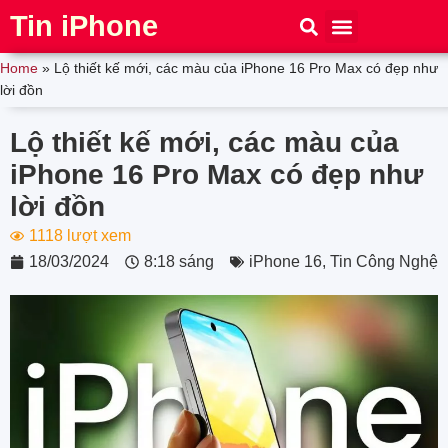
Tin iPhone
iPhone 15
iPhone 16
Thủ thuật
Tin Công Nghệ
Home
»
Lộ thiết kế mới, các màu của iPhone 16 Pro Max có đẹp như
lời đồn
Lộ thiết kế mới, các màu của
iPhone 16 Pro Max có đẹp như
lời đồn
1118 lượt xem
18/03/2024
8:18 sáng
iPhone 16
,
Tin Công Nghệ