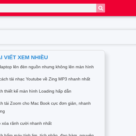
I VIẾT XEM NHIỀU
 laptop lên đèn nguồn nhưng không lên màn hình
cách tải nhạc Youtube về Zing MP3 nhanh nhất
h thiết kế màn hình Loading hấp dẫn
h tải Zoom cho Mac Book cực đơn giản, nhanh
óng
 xóa rãnh cười nhanh nhất
h bấm máy tính lim, tích phân, đạo hàm, nguyên