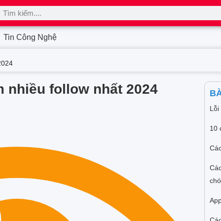
Tin Công Nghệ
2024
m nhiều follow nhất 2024
BÀ
Lỗi
10 
Các
Các
ch
App
Các