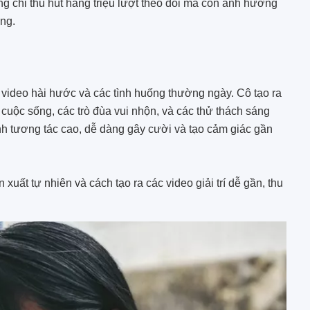
 chỉ thu hút hàng triệu lượt theo dõi mà còn ảnh hưởng
ng.
 video hài hước và các tình huống thường ngày. Cô tạo ra
g cuộc sống, các trò đùa vui nhộn, và các thử thách sáng
h tương tác cao, dễ dàng gây cười và tạo cảm giác gần
 xuất tự nhiên và cách tạo ra các video giải trí dễ gần, thu