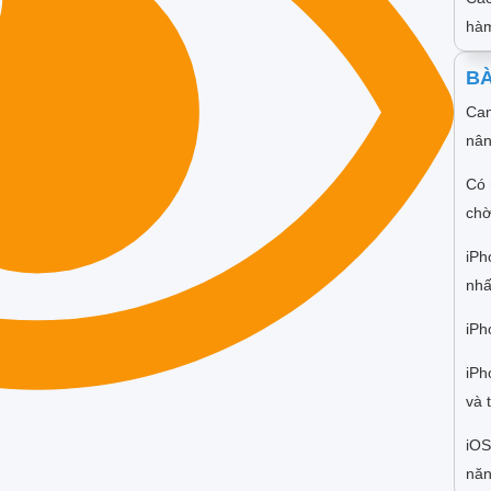
hàm
BÀ
Cam
nân
Có 
chờ
iPh
nhấ
iPh
iPh
và 
iOS
năn