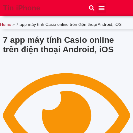
Tin iPhone
iPhone 15
iPhone 16
Thủ thuật
Tin Công Nghệ
Home
»
7 app máy tính Casio online trên điện thoại Android, iOS
7 app máy tính Casio online
trên điện thoại Android, iOS