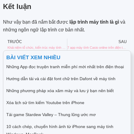
Kết luận
Như vậy bạn đã nắm bắt được
lập trình máy tính là gì
và
những ngôn ngữ lập trình cơ bản nhất.
TRƯỚC
SAU
Khái niệm tổ chức, kiến trúc máy tính và thuật ngữ liên quan
7 app máy tính Casio online trên điện thoại Android, iOS
BÀI VIẾT XEM NHIỀU
Những App đọc truyện tranh miễn phí mới nhất trên điện thoại
Hướng dẫn tải và cài đặt font chữ trên Dafont về máy tính
Những phương pháp xóa xăm mày và lưu ý bạn nên biết
Xóa lịch sử tìm kiếm Youtube trên iPhone
Tải game Stardew Valley – Thung lũng ước mơ
10 cách chép, chuyển hình ảnh từ iPhone sang máy tính