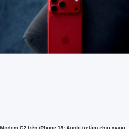
Modem C2 trên iPhone 18: Apple tự làm chip mạng,