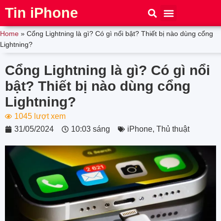
Tin iPhone
iPhone 15
iPhone 16
Thủ thuật
Tin Công Nghệ
Home
»
Cổng Lightning là gì? Có gì nổi bật? Thiết bị nào dùng cổng
Lightning?
Cổng Lightning là gì? Có gì nổi
bật? Thiết bị nào dùng cổng
Lightning?
1045 lượt xem
31/05/2024
10:03 sáng
iPhone
,
Thủ thuật