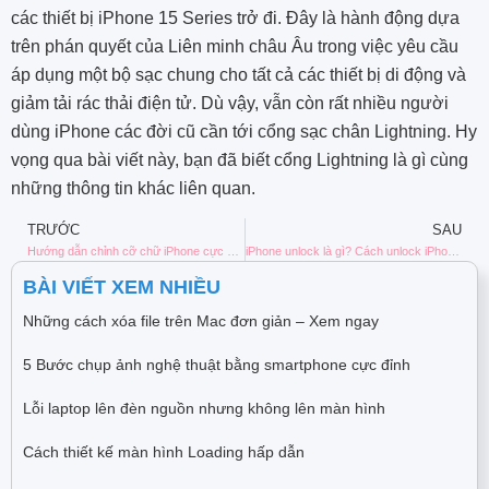
các thiết bị iPhone 15 Series trở đi. Đây là hành động dựa
trên phán quyết của Liên minh châu Âu trong việc yêu cầu
áp dụng một bộ sạc chung cho tất cả các thiết bị di động và
giảm tải rác thải điện tử. Dù vậy, vẫn còn rất nhiều người
dùng iPhone các đời cũ cần tới cổng sạc chân Lightning. Hy
vọng qua bài viết này, bạn đã biết cổng Lightning là gì cùng
những thông tin khác liên quan.
TRƯỚC
SAU
Hướng dẫn chỉnh cỡ chữ iPhone cực đơn giản để dễ đọc chữ hơn
iPhone unlock là gì? Cách unlock iPhone như thế nào?
BÀI VIẾT XEM NHIỀU
Những cách xóa file trên Mac đơn giản – Xem ngay
5 Bước chụp ảnh nghệ thuật bằng smartphone cực đỉnh
Lỗi laptop lên đèn nguồn nhưng không lên màn hình
Cách thiết kế màn hình Loading hấp dẫn