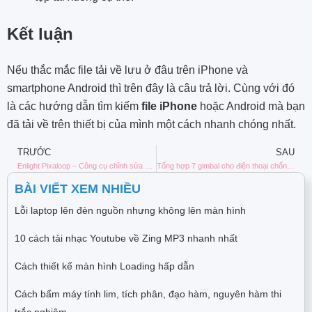
Kết luận
Nếu thắc mắc file tải về lưu ở đâu trên iPhone và
smartphone Android thì trên đây là câu trả lời. Cùng với đó
là các hướng dẫn tìm kiếm
file iPhone
hoặc Android mà bạn
đã tải về trên thiết bị của mình một cách nhanh chóng nhất.
TRƯỚC
SAU
Enlight Pixaloop – Công cụ chỉnh sửa ảnh và video tốt nhất
Tổng hợp 7 gimbal cho điện thoại chống rung quay Tiktok, Youtube
BÀI VIẾT XEM NHIỀU
Lỗi laptop lên đèn nguồn nhưng không lên màn hình
10 cách tải nhạc Youtube về Zing MP3 nhanh nhất
Cách thiết kế màn hình Loading hấp dẫn
Cách bấm máy tính lim, tích phân, đạo hàm, nguyên hàm thi
trắc nghiệm