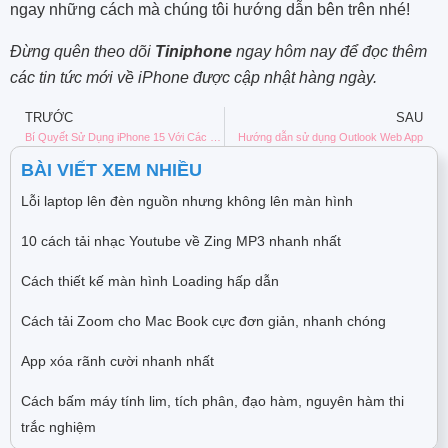
ngay những cách mà chúng tôi hướng dẫn bên trên nhé!
Đừng quên theo dõi
Tiniphone
ngay hôm nay để đọc thêm
các tin tức mới về iPhone được cập nhật hàng ngày.
TRƯỚC
SAU
Bí Quyết Sử Dụng iPhone 15 Với Các Ứng Dụng Chỉnh Sửa Ảnh Chuyên Nghiệp
Hướng dẫn sử dụng Outlook Web App
BÀI VIẾT XEM NHIỀU
Lỗi laptop lên đèn nguồn nhưng không lên màn hình
10 cách tải nhạc Youtube về Zing MP3 nhanh nhất
Cách thiết kế màn hình Loading hấp dẫn
Cách tải Zoom cho Mac Book cực đơn giản, nhanh chóng
App xóa rãnh cười nhanh nhất
Cách bấm máy tính lim, tích phân, đạo hàm, nguyên hàm thi
trắc nghiệm