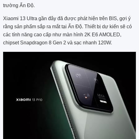
trường Ấn Độ.
Xiaomi 13 Ultra gần đây đã được phát hiện trên BIS, gợi ý
rằng sản phẩm sắp ra mắt tại Ấn Độ. Thiết bị dự kiến ​​sẽ có
các tính năng cao cấp như màn hình 2K E6 AMOLED,
chipset Snapdragon 8 Gen 2 và sạc nhanh 120W.