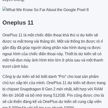
Oneplus 11
OnePlus 11 là một chiếc điện thoại khá thú vị dự kiến sẽ
được ra mắt trong vài tháng tới. Một vài thông tin được rò rỉ
gần đây đã giúp người dùng phần nào hình dung ra được
ngoại hình của chiếc điện thoại này. Thiết bị dự kiến ​​sẽ có
một mô-đun máy ảnh hình tròn lớn ở phía sau và một thanh
trượt cảnh báo.
Công ty dự kiến ​​​​sẽ bỏ biệt danh “Pro” cho loạt sản phẩm
chủ lực sắp tới của mình. OnePlus 11 dự kiến ​​sẽ được trang
bị chipset Snapdragon 8 Gen 2 mới nhất, kết hợp với RAM
lên tới 16GB và bộ nhớ trong 512GB. Pin cũng được cho là
sẽ cải thiện đáng kể và OnePlus dự kiến ​​sẽ cung cấp viên
pin 5.000mAh với hỗ trợ sạc nhanh 100W.