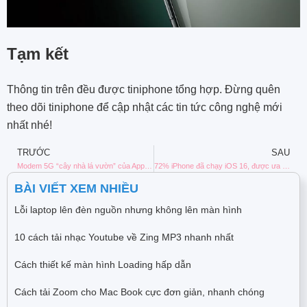
Tạm kết
Thông tin trên đều được tiniphone tổng hợp. Đừng quên
theo dõi tiniphone để cập nhật các tin tức công nghệ mới
nhất nhé!
TRƯỚC
SAU
Modem 5G “cây nhà lá vườn” của Apple sẽ không xuất hiện trên iPhone 15
72% iPhone đã chạy iOS 16, được ưa chuộng hơn iOS 15
BÀI VIẾT XEM NHIỀU
Lỗi laptop lên đèn nguồn nhưng không lên màn hình
10 cách tải nhạc Youtube về Zing MP3 nhanh nhất
Cách thiết kế màn hình Loading hấp dẫn
Cách tải Zoom cho Mac Book cực đơn giản, nhanh chóng