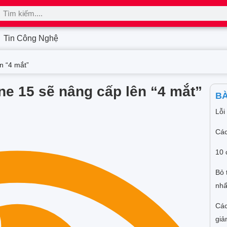
Tin Công Nghệ
n “4 mắt”
ne 15 sẽ nâng cấp lên “4 mắt”
BÀ
Lỗi
Các
10 
Bỏ 
nhấ
Các
giả