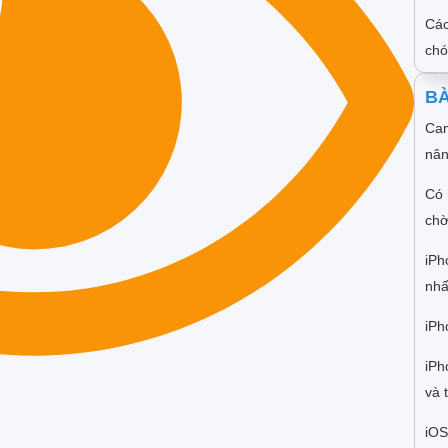
Các
ch
BÀ
Cam
nân
Có 
chờ
iPh
nhấ
iPh
iPh
và 
iOS