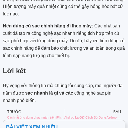
Hiện tượng máy quá nhiệt cũng có thể gây hỏng hóc bất cứ
lúc nào.
Nên dùng củ sạc chính hãng đi theo máy:
Các nhà sản
xuất đã tạo ra công nghệ sạc nhanh riêng tích hợp trên củ
sạc phù hợp với từng dòng máy. Do đó, hãy ưu tiên dùng củ
sạc chính hãng để đảm bảo chất lượng và an toàn trong quá
trình nạp năng lượng cho thiết bị.
Lời kết
Hy vọng với thông tin mà chúng tôi cung cấp, mọi người đã
nắm được
sạc nhanh là gì và các
công nghệ sạc pin
nhanh phổ biến.
TRƯỚC
SAU
Cách tắt ứng dụng chạy ngầm trên iPhone nhanh chóng, giúp bạn tiết kiệm pin và dung lượng!
Airdrop Là Gì? Cách Sử Dụng Airdrop Trên iPhone, iPad
BÀI VIẾT XEM NHIỀU