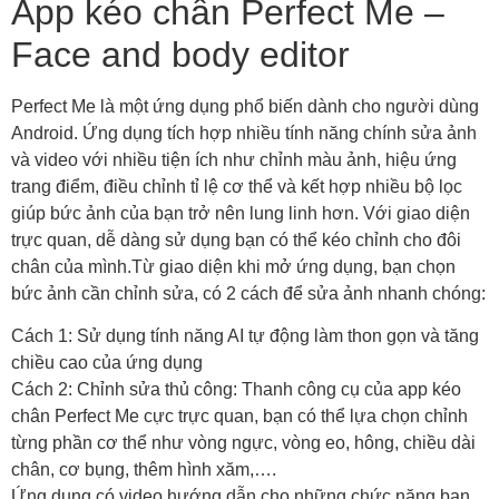
App kéo chân Perfect Me –
Face and body editor
Perfect Me là một ứng dụng phổ biến dành cho người dùng
Android. Ứng dụng tích hợp nhiều tính năng chính sửa ảnh
và video với nhiều tiện ích như chỉnh màu ảnh, hiệu ứng
trang điểm, điều chỉnh tỉ lệ cơ thể và kết hợp nhiều bộ lọc
giúp bức ảnh của bạn trở nên lung linh hơn. Với giao diện
trực quan, dễ dàng sử dụng bạn có thể kéo chỉnh cho đôi
chân của mình.Từ giao diện khi mở ứng dụng, bạn chọn
bức ảnh cần chỉnh sửa, có 2 cách để sửa ảnh nhanh chóng:
Cách 1: Sử dụng tính năng AI tự động làm thon gọn và tăng
chiều cao của ứng dụng
Cách 2: Chỉnh sửa thủ công: Thanh công cụ của app kéo
chân Perfect Me cực trực quan, bạn có thể lựa chọn chỉnh
từng phần cơ thể như vòng ngực, vòng eo, hông, chiều dài
chân, cơ bụng, thêm hình xăm,….
Ứng dụng có video hướng dẫn cho những chức năng bạn