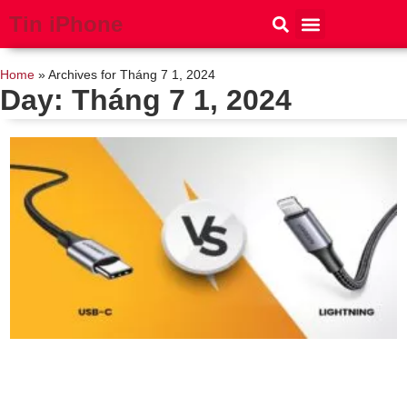
Tin iPhone
iPhone 15
iPhone 16
Thủ thuật
Tin Công Nghệ
Home
»
Archives for Tháng 7 1, 2024
Day: Tháng 7 1, 2024