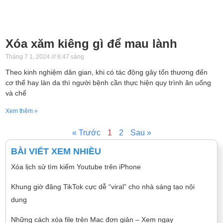
Xóa xăm kiêng gì để mau lành
Tháng 7 1, 2024
6:47 sáng
Theo kinh nghiệm dân gian, khi có tác động gây tổn thương đến
cơ thể hay làn da thì người bệnh cần thực hiện quy trình ăn uống
và chế
Xem thêm »
« Trước
1
2
Sau »
BÀI VIẾT XEM NHIỀU
Xóa lịch sử tìm kiếm Youtube trên iPhone
Khung giờ đăng TikTok cực dễ “viral” cho nhà sáng tạo nội
dung
Những cách xóa file trên Mac đơn giản – Xem ngay