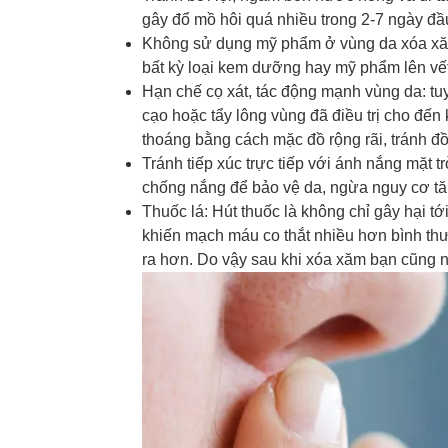
gây đổ mồ hôi quá nhiều trong 2-7 ngày đầu 
Không sử dụng mỹ phẩm ở vùng da xóa xăm
bất kỳ loại kem dưỡng hay mỹ phẩm lên vết 
Hạn chế cọ xát, tác động mạnh vùng da: tu
cạo hoặc tẩy lông vùng đã điều trị cho đến
thoáng bằng cách mặc đồ rộng rãi, tránh đồ
Tránh tiếp xúc trực tiếp với ánh nắng mặt t
chống nắng để bảo vệ da, ngừa nguy cơ tăng
Thuốc lá: Hút thuốc là không chỉ gây hại t
khiến mạch máu co thắt nhiều hơn bình th
ra hơn. Do vậy sau khi xóa xăm bạn cũng n