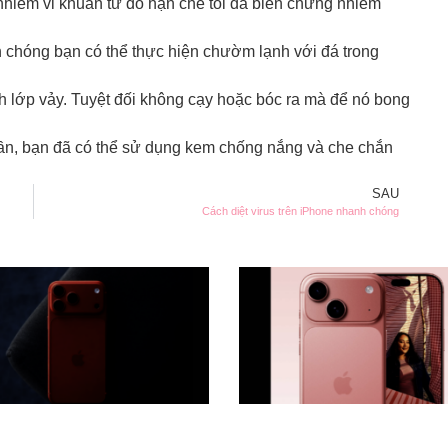
nhiễm vi khuẩn từ đó hạn chế tối đa biến chứng nhiễm
 chóng bạn có thể thực hiện chườm lạnh với đá trong
h lớp vảy. Tuyệt đối không cạy hoặc bóc ra mà để nó bong
uần, bạn đã có thể sử dụng kem chống nắng và che chắn
SAU
Cách diệt virus trên iPhone nhanh chóng