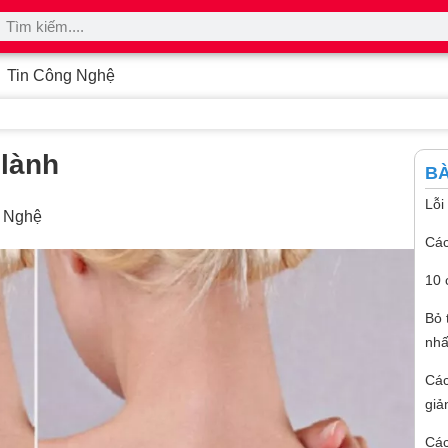
Tin Công Nghệ
 lành
BÀ
Lỗi
g Nghệ
Các
10 
Bỏ 
nhấ
Các
giả
Các