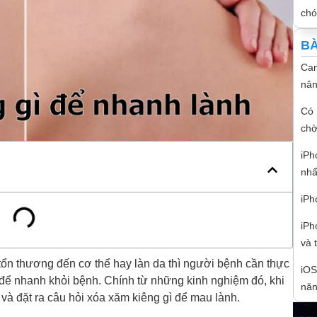
ch
BÀ
Cam
nân
Có 
chờ
iPh
nhấ
iPh
iPh
và 
tổn thương đến cơ thể hay làn da thì người bệnh cần thực
iOS
g để nhanh khỏi bệnh. Chính từ những kinh nghiệm đó, khi
năn
và đặt ra câu hỏi xóa xăm kiêng gì để mau lành.