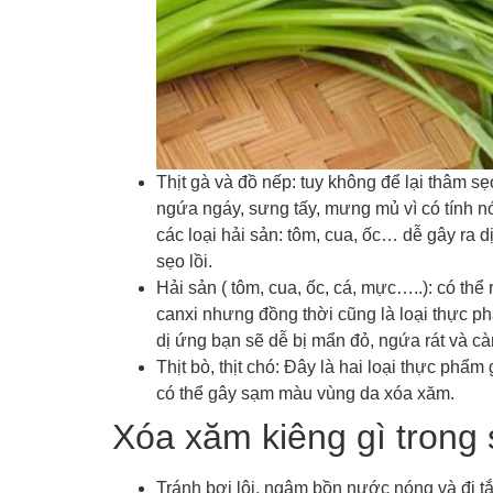
Thịt gà và đồ nếp: tuy không để lại thâm 
ngứa ngáy, sưng tấy, mưng mủ vì có tính nó
các loại hải sản: tôm, cua, ốc… dễ gây ra 
sẹo lồi.
Hải sản ( tôm, cua, ốc, cá, mực…..): có th
canxi nhưng đồng thời cũng là loại thực p
dị ứng bạn sẽ dễ bị mẩn đỏ, ngứa rát và càn
Thịt bò, thịt chó: Đây là hai loại thực phẩ
có thể gây sạm màu vùng da xóa xăm.
Xóa xăm kiêng gì trong 
Tránh bơi lội, ngâm bồn nước nóng và đi t