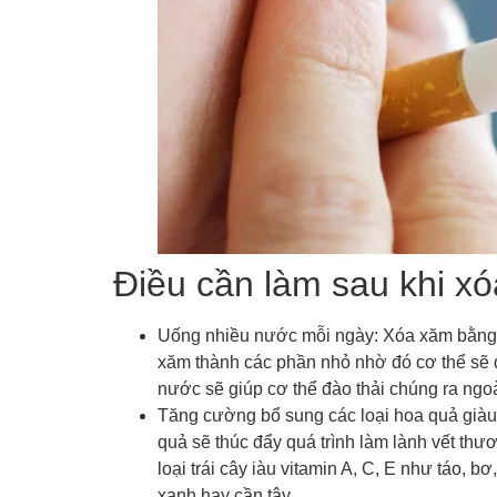
Điều cần làm sau khi x
Uống nhiều nước mỗi ngày: Xóa xăm bằng
xăm thành các phần nhỏ nhờ đó cơ thể sẽ d
nước sẽ giúp cơ thể đào thải chúng ra ngo
Tăng cường bổ sung các loại hoa quả giàu 
quả sẽ thúc đẩy quá trình làm lành vết t
loại trái cây iàu vitamin A, C, E như táo, 
xanh hay cần tây