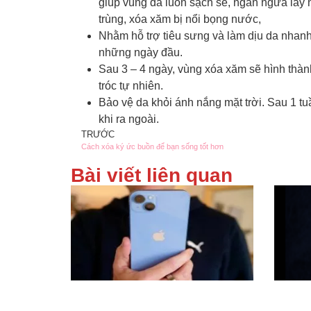
giúp vùng da luôn sạch sẽ, ngăn ngừa lây 
trùng, xóa xăm bị nổi bọng nước,
Nhằm hỗ trợ tiêu sưng và làm dịu da nhanh
những ngày đầu.
Sau 3 – 4 ngày, vùng xóa xăm sẽ hình thàn
tróc tự nhiên.
Bảo vệ da khỏi ánh nắng mặt trời. Sau 1 t
khi ra ngoài.
TRƯỚC
Cách xóa ký ức buồn để bạn sống tốt hơn
Bài viết liên quan