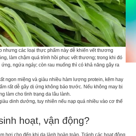
sẹo nhưng các loại thực phẩm này dễ khiến vết thương
ng, làm chậm quá trình hồi phục vết thương; trong khi đó
dị ứng, ngứa ngáy; còn rau muống thì có khả năng gây ra
ể rất ngon miệng và giàu nhiều hàm lượng protein, kẽm hay
hẩm rất dễ gây dị ứng không báo trước. Nếu không may bị
g làm cho tình trạng da lâu lành.
m giàu dinh dướng, tuy nhiên nếu nạp quá nhiều vào cơ thể
sinh hoạt, vận động?
ắm hơi cho đến khi da lành hoàn toàn. Tránh các hoạt động