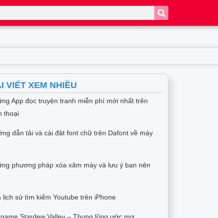
I VIẾT XEM NHIỀU
ng App đọc truyện tranh miễn phí mới nhất trên
n thoại
ng dẫn tải và cài đặt font chữ trên Dafont về máy
h
ng phương pháp xóa xăm mày và lưu ý bạn nên
 lịch sử tìm kiếm Youtube trên iPhone
 game Stardew Valley – Thung lũng ước mơ