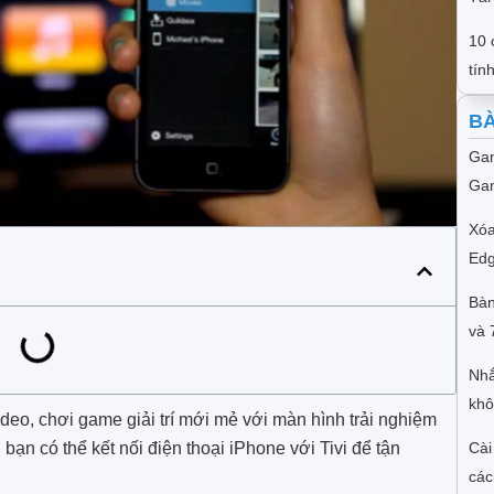
10 
tín
BÀ
Gam
Gam
Xóa
Edg
Bàn
và 
Nhắ
khô
eo, chơi game giải trí mới mẻ với màn hình trải nghiệm
bạn có thể kết nối điện thoại iPhone với Tivi để tận
Cài
các