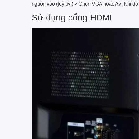
nguồn vào (tuỳ tivi) > Chọn VGA hoặc AV. Khi đó h
Sử dụng cổng HDMI