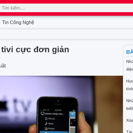
Tin Công Nghệ
 tivi cực đơn giản
BÀ
Nhữ
uật
điệ
Hướ
tín
Nhữ
biết
Xóa
Tải