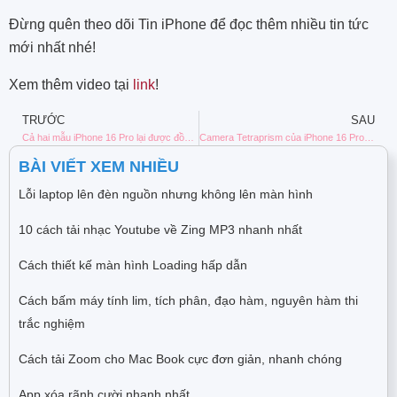
Đừng quên theo dõi Tin iPhone để đọc thêm nhiều tin tức
mới nhất nhé!
Xem thêm video tại
link
!
TRƯỚC
SAU
Cả hai mẫu iPhone 16 Pro lại được đồn đại sẽ có zoom quang 5x
Camera Tetraprism của iPhone 16 Pro lại bị rò rỉ
BÀI VIẾT XEM NHIỀU
Lỗi laptop lên đèn nguồn nhưng không lên màn hình
10 cách tải nhạc Youtube về Zing MP3 nhanh nhất
Cách thiết kế màn hình Loading hấp dẫn
Cách bấm máy tính lim, tích phân, đạo hàm, nguyên hàm thi
trắc nghiệm
Cách tải Zoom cho Mac Book cực đơn giản, nhanh chóng
App xóa rãnh cười nhanh nhất